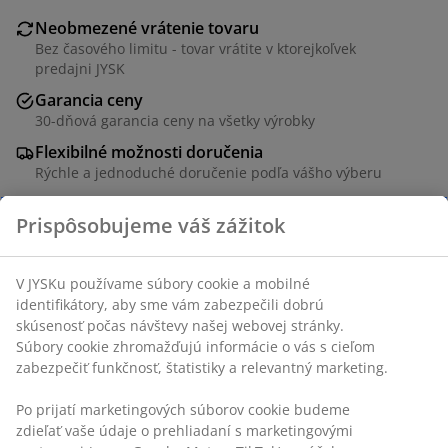
Neobmezené vrátenie tovaru
Bez časového limitu - tovar vrátite v ktorejkoľvek
predajni JYSK
Garancia ceny
30-dňová garancia ceny na všetky výrobky
Flexibilné možnosti doručenia
Rýchle a jednoduché doručenie podľa vášho výberu
Oceľ. Ø47 x V51 cm
SKU: 3650030
Návod na montáž
Špecifikácie