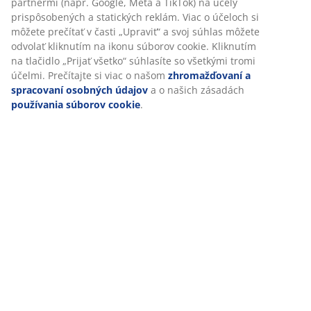
Hodnotenia
(
48
)
Doprava
Prispôsobujeme váš zážitok