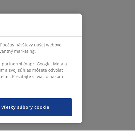
ť počas návštevy našej webovej
evantný marketing.
 partnermi (napr. Google, Meta a
iť“ a svoj súhlas môžete odvolať
elmi. Prečítajte si viac o našom
ť všetky súbory cookie