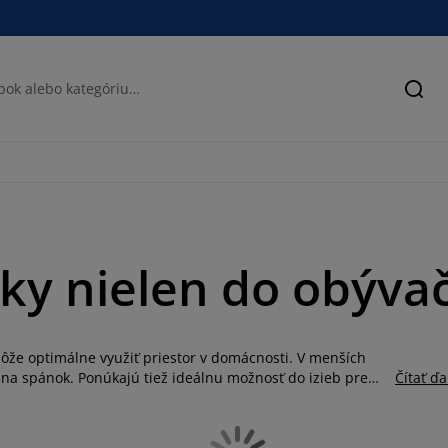
Hľad
ky nielen do obýva
ôže optimálne využiť priestor v domácnosti. V menších
j na spánok. Ponúkajú tiež ideálnu možnosť do izieb pre
Čítať ďa
lom dodá ešte viac komfortu na sedenie a spánok.
be. Ak chcete sedačke dodať trochu farby, použite farebné