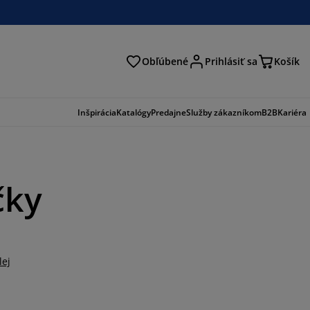
Obľúbené
Prihlásiť sa
Košík
ať
Inšpirácia
Katalógy
Predajne
Služby zákazníkom
B2B
Kariéra
čky
lej