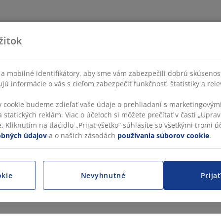
žitok
a mobilné identifikátory, aby sme vám zabezpečili dobrú skúsenos
ú informácie o vás s cieľom zabezpečiť funkčnosť, štatistiky a rel
v cookie budeme zdieľať vaše údaje o prehliadaní s marketingovými
 statických reklám. Viac o účeloch si môžete prečítať v časti „Uprav
 Kliknutím na tlačidlo „Prijať všetko“ súhlasíte so všetkými tromi úč
obných údajov
a o našich zásadách
používania súborov cookie
.
okie
Nevyhnutné
Prija