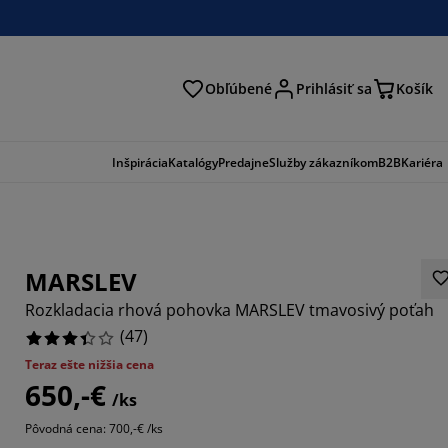
Obľúbené
Prihlásiť sa
Košík
ať
Inšpirácia
Katalógy
Predajne
Služby zákazníkom
B2B
Kariéra
MARSLEV
Rozkladacia rhová pohovka MARSLEV tmavosivý poťah
(
47
)
Teraz ešte nižšia cena
650,-€
617%
/ks
Pôvodná cena: 700,-€ /ks
0851%