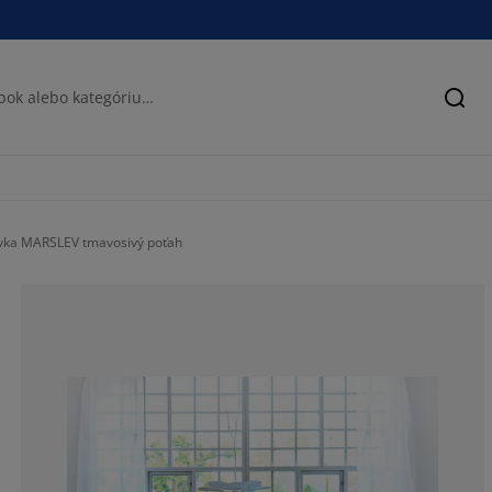
Hľad
ovka MARSLEV tmavosivý poťah
42.5531914893
12.7659574468