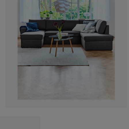
10.63829787234
14.89361702127
19.14893617021