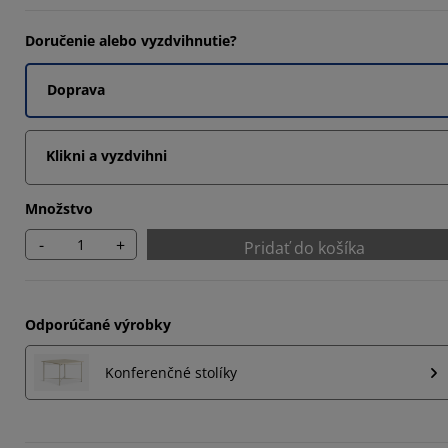
0425%
Doručenie alebo vyzdvihnutie?
6595%
Doprava
2767%
Klikni a vyzdvihni
Množstvo
-
+
Pridať do košíka
Odporúčané výrobky
Konferenčné stolíky