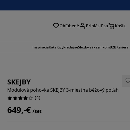
Obľúbené
Prihlásiť sa
Košík
ať
Inšpirácia
Katalógy
Predajne
Služby zákazníkom
B2B
Kariéra
SKEJBY
Modulová pohovka SKEJBY 3-miestna béžový poťah
(
4
)
649,-€
/set