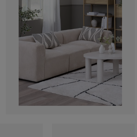
0%
25%
0%