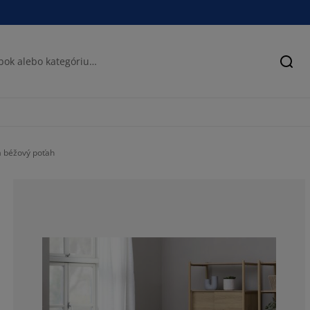
Hľad
 béžový poťah
50%
25%