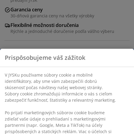
predajni JYSK
Garancia ceny
30-dňová garancia ceny na všetky výrobky
Flexibilné možnosti doručenia
Rýchle a jednoduché doručenie podľa vášho výberu
SKU: 3681711
Návod na montáž
Špecifikácie
Hodnotenia
(
126
)