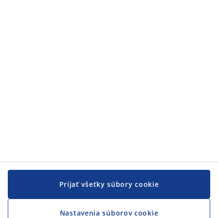
Zákaznícky servis
Zákaznícky servis
JYSK
JYSK
CENTRÁLA
Sledovať JYSK