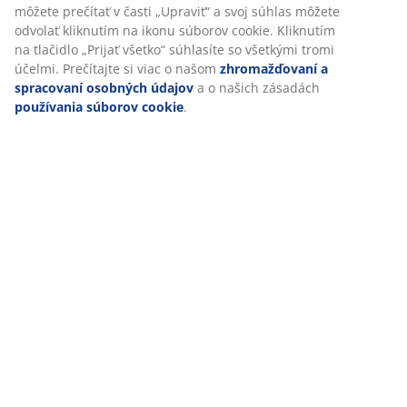
Doprava
Prispôsobujeme váš zážitok
V JYSKu používame súbory cookie a mobilné identifikátory, aby
zabezpečili dobrú skúsenosť počas návštevy našej webovej strá
cookie zhromažďujú informácie o vás s cieľom zabezpečiť funkčn
štatistiky a relevantný marketing.
Po prijatí marketingových súborov cookie budeme zdieľať vaše ú
prehliadaní s marketingovými partnermi (napr. Google, Meta a T
účely prispôsobených a statických reklám. Viac o účeloch si môže