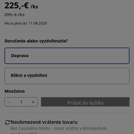
225,-€
/ks
299,-€ /ks
Akcia platí do: 11.08.2026
Doručenie alebo vyzdvihnutie?
Doprava
Klikni a vyzdvihni
Množstvo
-
+
Pridať do košíka
Neobmezené vrátenie tovaru
Bez časového limitu - tovar vrátite v ktorejkoľvek