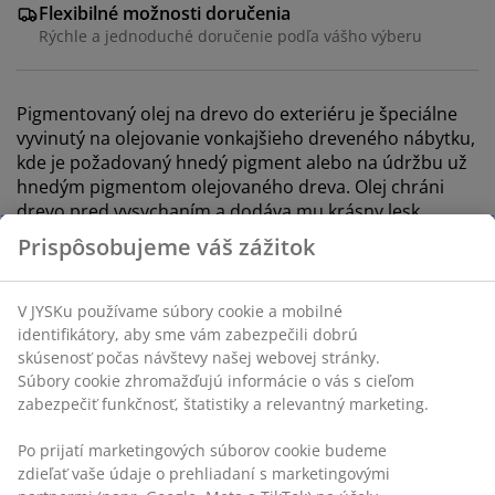
Flexibilné možnosti doručenia
Rýchle a jednoduché doručenie podľa vášho výberu
Pigmentovaný olej na drevo do exteriéru je špeciálne
vyvinutý na olejovanie vonkajšieho dreveného nábytku,
kde je požadovaný hnedý pigment alebo na údržbu už
hnedým pigmentom olejovaného dreva. Olej chráni
drevo pred vysychaním a dodáva mu krásny lesk
hnedej farby. Riziko vzniku plesní sa výrazne znižuje
pravidelným olejovaním. 375 ml
SKU: 3650120
Značenie
Špecifikácie