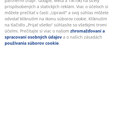
Hodnotenia
(
5
)
Prispôsobujeme váš zážitok
V JYSKu používame súbory cookie a mobilné identifikátory, aby 
Doprava
vám zabezpečili dobrú skúsenosť počas návštevy našej webovej
stránky. Súbory cookie zhromažďujú informácie o vás s cieľom
zabezpečiť funkčnosť, štatistiky a relevantný marketing.
Po prijatí marketingových súborov cookie budeme zdieľať vaše ú
o prehliadaní s marketingovými partnermi (napr. Google, Meta a
TikTok) na účely prispôsobených a statických reklám. Viac o účel
si môžete prečítať v časti „Upraviť“ a svoj súhlas môžete odvolať
kliknutím na ikonu súborov cookie. Kliknutím na tlačidlo „Prijať
všetko“ súhlasíte so všetkými tromi účelmi. Prečítajte si viac o 
zhromažďovaní a spracovaní osobných údajov
a o našich zása
používania súborov cookie
.