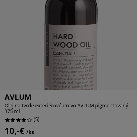
ržba nábytku
nkajšie osvetlenie
achty
steľové rámy
vetlenie
0%
mping
tníkové skrine
ľandy s úložným priestorom
mácnosť
0%
20%
bytok do spálne
šty
tská izba
tské matrace
anie
tské postele
AVLUM
Olej na tvrdé exteriérové drevo AVLUM pigmentovaný
375 ml
(
5
)
10,-€
/ks