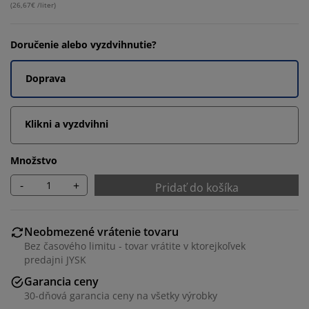
(
26,67€ /liter
)
Doručenie alebo vyzdvihnutie?
Doprava
Klikni a vyzdvihni
Množstvo
-
+
Pridať do košíka
Neobmezené vrátenie tovaru
Bez časového limitu - tovar vrátite v ktorejkoľvek
predajni JYSK
Garancia ceny
30-dňová garancia ceny na všetky výrobky