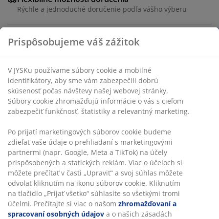
Rýchle a jednoduché doručenie podľa vášho výberu
Prispôsobujeme váš zážitok
Poťah. Poduška z peny. Nohy z masívneho dreva. Š200
x V42 x H80 cm
V JYSKu používame súbory cookie a mobilné
SKU: 3690424
identifikátory, aby sme vám zabezpečili dobrú
skúsenosť počas návštevy našej webovej stránky.
Návod na montáž
Súbory cookie zhromažďujú informácie o vás s cieľom
zabezpečiť funkčnosť, štatistiky a relevantný marketing.
Po prijatí marketingových súborov cookie budeme
Špecifikácie
zdieľať vaše údaje o prehliadaní s marketingovými
partnermi (napr. Google, Meta a TikTok) na účely
prispôsobených a statických reklám. Viac o účeloch si
môžete prečítať v časti „Upraviť“ a svoj súhlas môžete
Hodnotenia
odvolať kliknutím na ikonu súborov cookie. Kliknutím
na tlačidlo „Prijať všetko“ súhlasíte so všetkými tromi
(
36
)
účelmi. Prečítajte si viac o našom
zhromažďovaní a
spracovaní osobných údajov
a o našich zásadách