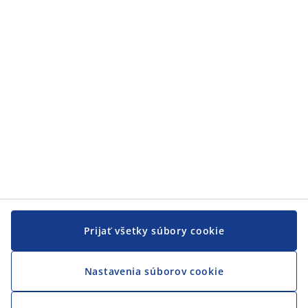
Zákaznícky servis
JYSK
JYSK
CENTRÁLA
Sledovať JYSK
Prijať všetky súbory cookie
Nastavenia súborov cookie