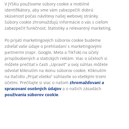
V JYSKu používame súbory cookie a mobilné
identifikátory, aby sme vám zabezpečili dobrú
47 ROKOV SKVELÝCH PONÚK
skúsenosť počas návštevy našej webovej stránky.
Viac než 3600 predajní v 49 krajinách sveta.
Súbory cookie zhromažďujú informácie o vás s cieľom
zabezpečiť funkčnosť, štatistiky a relevantný marketing.
Po prijatí marketingových súborov cookie budeme
zdieľať vaše údaje o prehliadaní s marketingovými
ŠKANDINÁVSKE KORENE
partnermi (napr. Google, Meta a TikTok) na účely
Pôsobíme celosvetovo, ale pochádzame zo Škandinávie.
prispôsobených a statických reklám. Viac o účeloch si
môžete prečítať v časti „Upraviť“ a svoj súhlas môžete
odvolať kliknutím na ikonu súborov cookie. Kliknutím
na tlačidlo „Prijať všetko“ súhlasíte so všetkými tromi
účelmi. Prečítajte si viac o našom
zhromažďovaní a
ZÁRUKA NA MATRACE
spracovaní osobných údajov
a o našich zásadách
25 rokov záruka na matrace z kategórie GOLD.
používania súborov cookie
.
VŽDY NÍZKA CENA