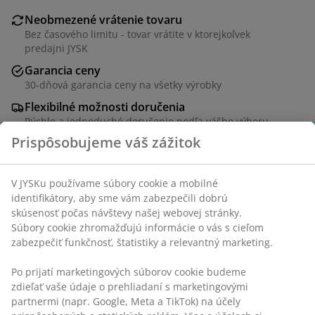
Neobmezené vrátenie tovaru
Bez časového limitu - tovar vrátite v ktorejkoľvek
predajni JYSK
Garancia ceny
30-dňová garancia ceny na všetky výrobky
Flexibilné možnosti doručenia
Rýchle a jednoduché doručenie podľa vášho výberu
SKU: 5203740
Prispôsobujeme váš zážitok
Špecifikácie
V JYSKu používame súbory cookie a mobilné identifikátory,
aby sme vám zabezpečili dobrú skúsenosť počas návštevy
našej webovej stránky. Súbory cookie zhromažďujú
Hodnotenia
informácie o vás s cieľom zabezpečiť funkčnosť, štatistiky a