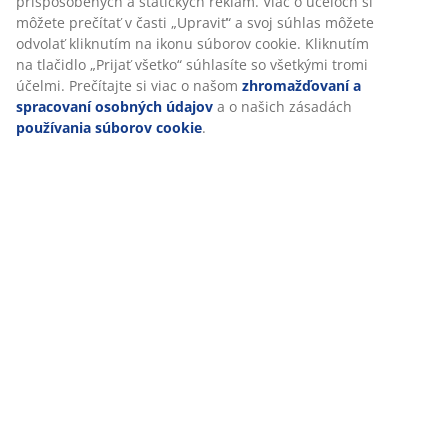
(
10
)
relevantný marketing.
Po prijatí marketingových súborov cookie budeme zdieľať
vaše údaje o prehliadaní s marketingovými partnermi (napr.
Doprava
Google, Meta a TikTok) na účely prispôsobených a statických
reklám. Viac o účeloch si môžete prečítať v časti „Upraviť“ a
svoj súhlas môžete odvolať kliknutím na ikonu súborov
cookie. Kliknutím na tlačidlo „Prijať všetko“ súhlasíte so
všetkými tromi účelmi. Prečítajte si viac o našom
zhromažďovaní a spracovaní osobných údajov
a o našich
zásadách
používania súborov cookie
.