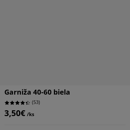
držba nábytku
%
onkajšie osvetlenie
lachty
osteľové rámy
svetlenie
%
emping
atníkové skrine
áľandy s úložným priestorom
omácnosť
%
ábytok do spálne
ošty
etská izba
%
etské matrace
ranie
etské postele
Garniža 40-60 biela
(
53
)
3,50€
/ks