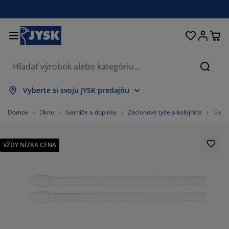
Postele a matrace
Úložné priestory
Obývacia izba
Domácnosť
Pracovňa
Záhrada
Kúpeľňa
Chodba
Jedáleň
Spálňa
Okno
Hľada
obraziť všetko
obraziť všetko
obraziť všetko
obraziť všetko
obraziť všetko
obraziť všetko
obraziť všetko
obraziť všetko
obraziť všetko
obraziť všetko
obraziť všetko
Vyberte si svoju JYSK predajňu
atrace
enové matrace
teráky
ancelársky nábytok
edačky
edálenské stoly
atníkové skrine
ábytok do predsiene
áclony a závesy
áhradný nábytok
ekorácie
Domov
Okno
Garniže a doplnky
Záclonové tyče a koľajnice
Garni
ostele
ružinové matrace
xtílie
ložné priestory
reslá a taburetky
dálenské stoličky
ložný nábytok
a stenu
olety
áhradné podušky
xtílie
VŽDY NÍZKA CENA
ieťky proti hmyzu
ložné boxy
aplóny
rchné matrace
ýbava do kúpeľne
olíky
ložné priestory
ábytok do chodby
alé úložné riešenia
tolovanie
kenná fólia
áhradné tienenie
držba nábytku
ankúše
hrániče matracov
ranie
ložné priestory
alé úložné riešenia
xtílie
a stenu
ríslušenstvo
oplnky do záhrady
 stolíky
držba nábytku
bliečky
oxspring postele
uchyňa
%