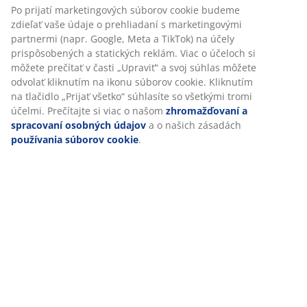
SKU: 5221701
Špecifikácie
Prispôsobujeme váš zážitok
Hodnotenia
V JYSKu používame súbory cookie a mobilné identifikátory, aby 
(
32
)
vám zabezpečili dobrú skúsenosť počas návštevy našej webovej
stránky. Súbory cookie zhromažďujú informácie o vás s cieľom
zabezpečiť funkčnosť, štatistiky a relevantný marketing.
Doprava
Po prijatí marketingových súborov cookie budeme zdieľať vaše ú
prehliadaní s marketingovými partnermi (napr. Google, Meta a T
na účely prispôsobených a statických reklám. Viac o účeloch si 
prečítať v časti „Upraviť“ a svoj súhlas môžete odvolať kliknutím 
ikonu súborov cookie. Kliknutím na tlačidlo „Prijať všetko“ súhlas