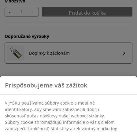
Množstvo
-
+
Pridať do košíka
Odporúčané výrobky
Doplnky k záclonám
Neobmezené vrátenie tovaru
Bez časového limitu - tovar vrátite v ktorejkoľvek
predajni JYSK
Garancia ceny
30-dňová garancia ceny na všetky výrobky
Flexibilné možnosti doručenia
Rýchle a jednoduché doručenie podľa vášho výberu