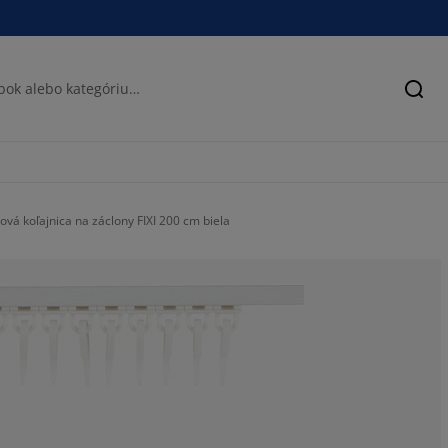
Hľad
ková koľajnica na záclony FIXI 200 cm biela
50%
25%