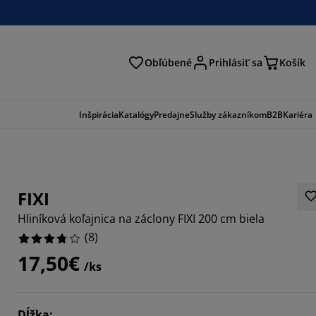
Obľúbené
Prihlásiť sa
Košík
ať
Inšpirácia
Katalógy
Predajne
Služby zákazníkom
B2B
Kariéra
FIXI
Hliníková koľajnica na záclony FIXI 200 cm biela
(
8
)
17,50€
/ks
Dĺžka
: