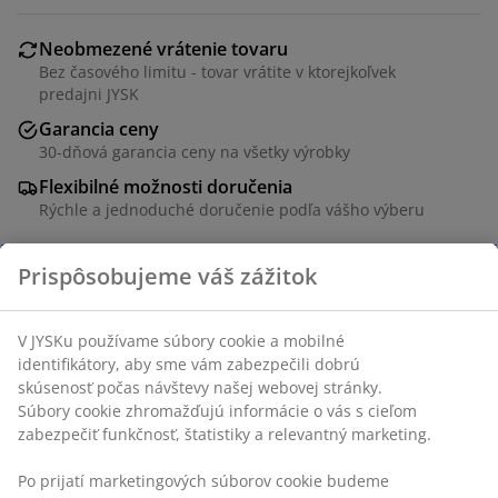
Neobmezené vrátenie tovaru
Bez časového limitu - tovar vrátite v ktorejkoľvek
predajni JYSK
Garancia ceny
30-dňová garancia ceny na všetky výrobky
Flexibilné možnosti doručenia
Rýchle a jednoduché doručenie podľa vášho výberu
Polyester. Dve vrstvy priehľadných uzavretých pruhov
umožňujú regulovať množstvo prichádzajúceho svetla.
S retiazkou. Š80 x V180 cm
SKU: 5532512
Návod na montáž