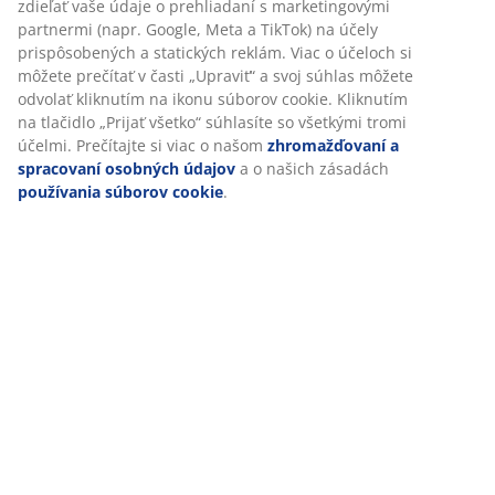
Špecifikácie
Hodnotenia
(
82
)
Doprava