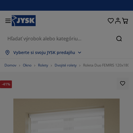
Postele a matrace
Úložné priestory
Obývacia izba
Domácnosť
Pracovňa
Záhrada
Kúpeľňa
Chodba
Jedáleň
Spálňa
Okno
Hľada
obraziť všetko
obraziť všetko
obraziť všetko
obraziť všetko
obraziť všetko
obraziť všetko
obraziť všetko
obraziť všetko
obraziť všetko
obraziť všetko
obraziť všetko
Vyberte si svoju JYSK predajňu
atrace
enové matrace
teráky
ancelársky nábytok
edačky
edálenské stoly
atníkové skrine
ábytok do predsiene
áclony a závesy
áhradný nábytok
ekorácie
Domov
Okno
Rolety
Dvojité rolety
Roleta Duo FEMRIS 120x180 c
ostele
ružinové matrace
xtílie
ložné priestory
reslá a taburetky
dálenské stoličky
ložný nábytok
a stenu
olety
áhradné podušky
xtílie
-41%
ieťky proti hmyzu
ložné boxy
aplóny
rchné matrace
ýbava do kúpeľne
olíky
ložné priestory
ábytok do chodby
alé úložné riešenia
tolovanie
kenná fólia
áhradné tienenie
držba nábytku
ankúše
hrániče matracov
ranie
ložné priestory
alé úložné riešenia
xtílie
a stenu
ríslušenstvo
oplnky do záhrady
 stolíky
držba nábytku
bliečky
oxspring postele
uchyňa