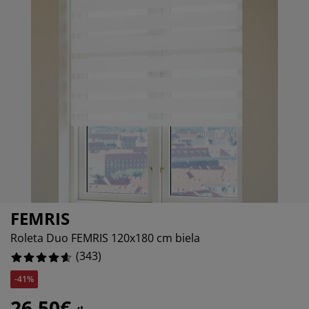
držba nábytku
onkajšie osvetlenie
lachty
osteľové rámy
svetlenie
emping
atníkové skrine
áľandy s úložným priestorom
omácnosť
%
ábytok do spálne
ošty
etská izba
etské matrace
ranie
etské postele
FEMRIS
Roleta Duo FEMRIS 120x180 cm biela
(
343
)
-41%
26,50€