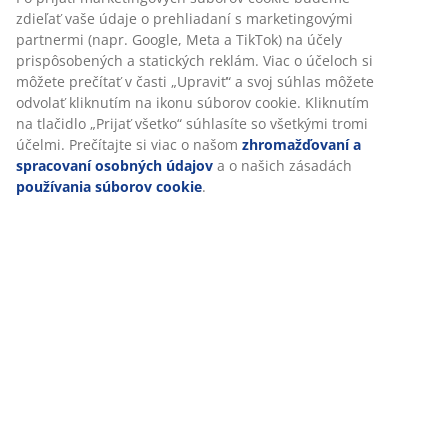
Návod na montáž
Špecifikácie
Prispôsobujeme váš zážitok
V JYSKu používame súbory cookie a mobilné identifikátory, aby 
Hodnotenia
vám zabezpečili dobrú skúsenosť počas návštevy našej webovej
stránky. Súbory cookie zhromažďujú informácie o vás s cieľom
(
300
)
zabezpečiť funkčnosť, štatistiky a relevantný marketing.
Po prijatí marketingových súborov cookie budeme zdieľať vaše
Doprava
údaje o prehliadaní s marketingovými partnermi (napr. Google,
Meta a TikTok) na účely prispôsobených a statických reklám. Via
účeloch si môžete prečítať v časti „Upraviť“ a svoj súhlas môžete
odvolať kliknutím na ikonu súborov cookie. Kliknutím na tlačidlo
„Prijať všetko“ súhlasíte so všetkými tromi účelmi. Prečítajte si vi
o našom
zhromažďovaní a spracovaní osobných údajov
a o
našich zásadách
používania súborov cookie
.