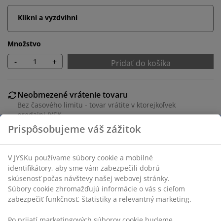
Klikni a vyzdvihni
Množstvo
-
+
Pridať do košíka
Neobmezené vrátenie tovaru
Bez časového limitu - tovar vrátite v ktorejkoľvek
predajni JYSK
Garancia ceny
30-dňová garancia ceny na všetky výrobky
Flexibilné možnosti doručenia
Rýchle a jednoduché doručenie podľa vášho výberu
SKU: 5529513