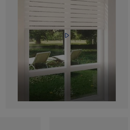
2.623906705539
2.915451895043
4.081632653061