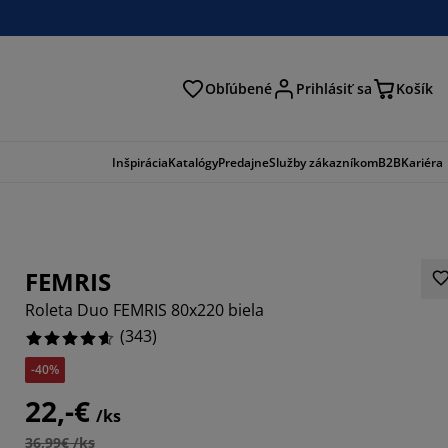
Obľúbené
Prihlásiť sa
Košík
ať
Inšpirácia
Katalógy
Predajne
Služby zákazníkom
B2B
Kariéra
FEMRIS
Roleta Duo FEMRIS 80x220 biela
(
343
)
-40%
764%
22,-€
/ks
793%
36,99€ /ks