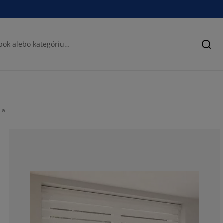
Hľad
la
78.4256559766
11.9533527696