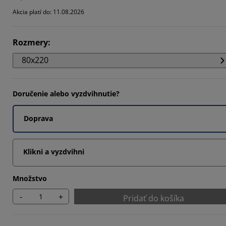
359%
Akcia platí do: 11.08.2026
7316%
Rozmery
:
225%
80x220
Doručenie alebo vyzdvihnutie?
Doprava
Klikni a vyzdvihni
Množstvo
-
+
Pridať do košíka