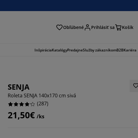
Obľúbené
Prihlásiť sa
Košík
ať
Inšpirácia
Katalógy
Predajne
Služby zákazníkom
B2B
Kariéra
SENJA
Roleta SENJA 140x170 cm sivá
(
287
)
21,50€
/ks
886%
108%