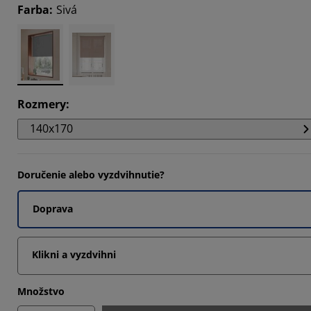
Farba
:
Sivá
095%
7737%
648%
Rozmery
:
140x170
Doručenie alebo vyzdvihnutie?
Doprava
Klikni a vyzdvihni
Množstvo