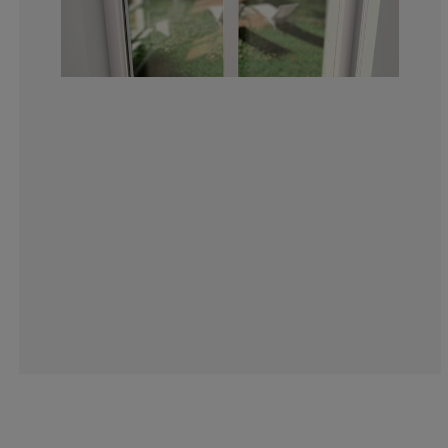
8.362369337979
2.090592334494
9.40766550522