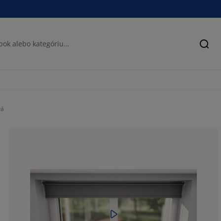
Hľad
vá
64.45993031358
15.6794425087