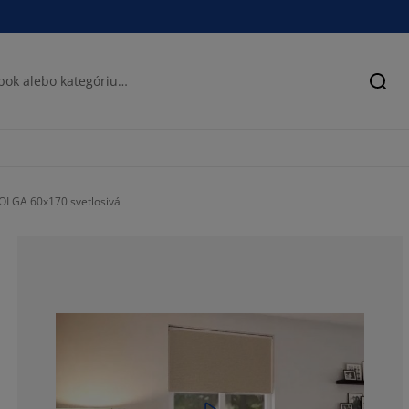
Hľad
OLGA 60x170 svetlosivá
75.68627450980
15.55555555555