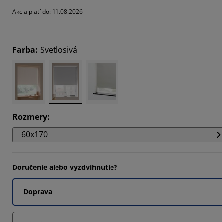
712%
Akcia platí do: 11.08.2026
6601%
1507%
Farba
:
Svetlosivá
Rozmery
:
60x170
Doručenie alebo vyzdvihnutie?
Doprava