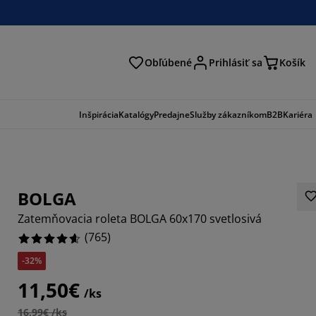
Obľúbené
Prihlásiť sa
Košík
ať
Inšpirácia
Katalógy
Predajne
Služby zákazníkom
B2B
Kariéra
BOLGA
Zatemňovacia roleta BOLGA 60x170 svetlosivá
(
765
)
-32%
392%
11,50€
/ks
5555%
16,99€ /ks