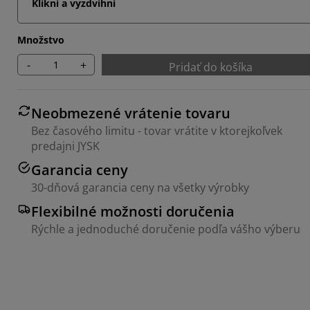
Klikni a vyzdvihni
Množstvo
-
+
Pridať do košíka
Neobmezené vrátenie tovaru
Bez časového limitu - tovar vrátite v ktorejkoľvek
predajni JYSK
Garancia ceny
30-dňová garancia ceny na všetky výrobky
Flexibilné možnosti doručenia
Rýchle a jednoduché doručenie podľa vášho výberu