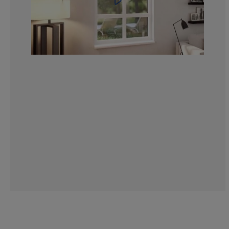
4.183006535947
1.307189542483
3.267973856209