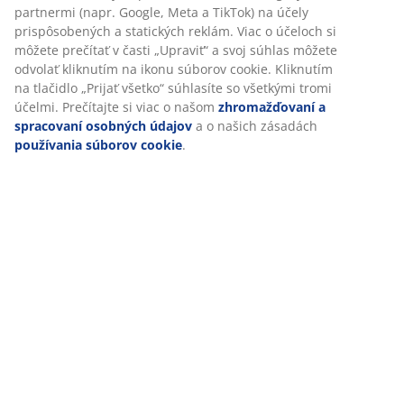
Špecifikácie
Hodnotenia
(
18
)
Doprava
Prispôsobujeme váš zážitok
V JYSKu používame súbory cookie a mobilné identifikátory, aby
zabezpečili dobrú skúsenosť počas návštevy našej webovej strá
cookie zhromažďujú informácie o vás s cieľom zabezpečiť funkčno
a relevantný marketing.