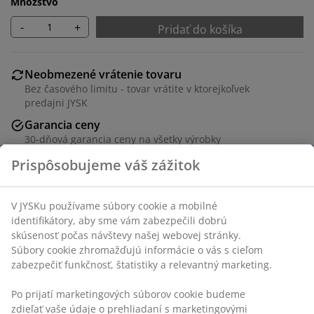
Množstvo
-
+
Pridať do košíka
Neobmezené vrátenie tovaru
Bez časového limitu - tovar vrátite v ktorejkoľvek
predajni JYSK
Garancia ceny
30-dňová garancia ceny na všetky výrobky
Flexibilné možnosti doručenia
Rýchle a jednoduché doručenie podľa vášho výberu
SKU: 5590004
Návod na montáž