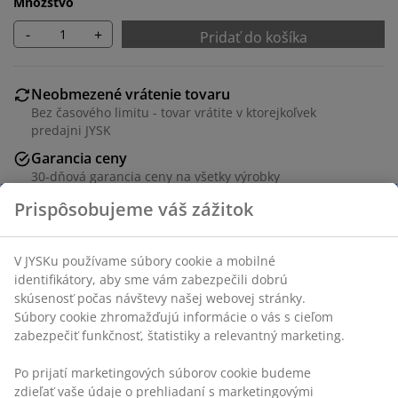
Množstvo
-
+
Pridať do košíka
Neobmezené vrátenie tovaru
Bez časového limitu - tovar vrátite v ktorejkoľvek
predajni JYSK
Garancia ceny
30-dňová garancia ceny na všetky výrobky
Flexibilné možnosti doručenia
Rýchle a jednoduché doručenie podľa vášho výberu
SKU: 5590006
Návod na montáž