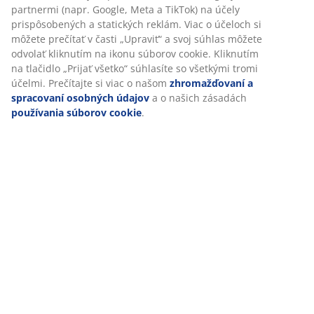
Špecifikácie
Hodnotenia
(
18
)
Prispôsobujeme váš zážitok
Doprava
V JYSKu používame súbory cookie a mobilné identifikátory, aby
zabezpečili dobrú skúsenosť počas návštevy našej webovej strán
Súbory cookie zhromažďujú informácie o vás s cieľom zabezpeči
funkčnosť, štatistiky a relevantný marketing.
Po prijatí marketingových súborov cookie budeme zdieľať vaše ú
prehliadaní s marketingovými partnermi (napr. Google, Meta a T
na účely prispôsobených a statických reklám. Viac o účeloch si 
prečítať v časti „Upraviť“ a svoj súhlas môžete odvolať kliknutím
súborov cookie. Kliknutím na tlačidlo „Prijať všetko“ súhlasíte so