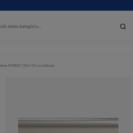
Hľad
oleta FONNO 120x170 cm béžová
70.5882352941
5.88235294117