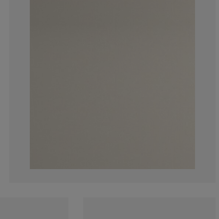
0%
5.88235294117
17.64705882352