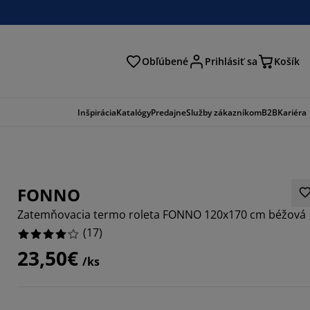
Obľúbené
Prihlásiť sa
Košík
ať
Inšpirácia
Katalógy
Predajne
Služby zákazníkom
B2B
Kariéra
FONNO
Zatemňovacia termo roleta FONNO 120x170 cm béžová
(
17
)
23,50€
/ks
1765%
647%