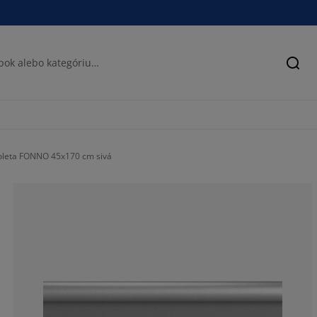
Hľad
oleta FONNO 45x170 cm sivá
70.5882352941
0%