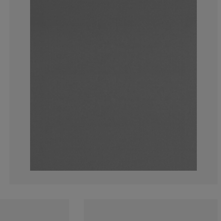
5.88235294117
11.7647058823
11.7647058823