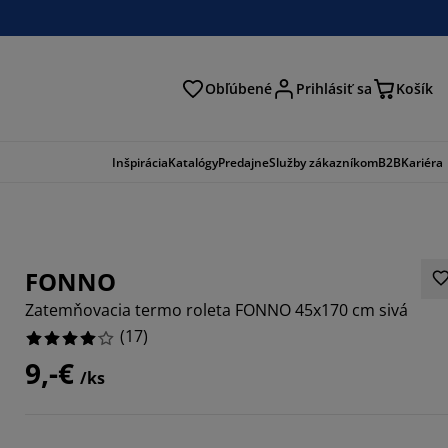
Obľúbené
Prihlásiť sa
Košík
ať
Inšpirácia
Katalógy
Predajne
Služby zákazníkom
B2B
Kariéra
FONNO
Zatemňovacia termo roleta FONNO 45x170 cm sivá
(
17
)
9,-€
/ks
1765%