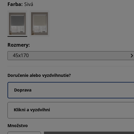
Farba
:
Sivá
647%
5294%
5294%
Rozmery
:
45x170
Doručenie alebo vyzdvihnutie?
Doprava
Klikni a vyzdvihni
Množstvo