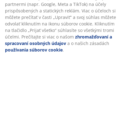
Špecifikácie
Hodnotenia
(
18
)
Doprava
Prispôsobujeme váš zážitok
V JYSKu používame súbory cookie a mobilné identifikátory, aby
zabezpečili dobrú skúsenosť počas návštevy našej webovej strá