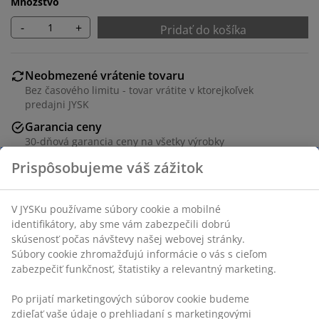
Množstvo
-
+
Pridať do košíka
Neobmezené vrátenie tovaru
Bez časového limitu - tovar vrátite v ktorejkoľvek
predajni JYSK
Garancia ceny
30-dňová garancia ceny na všetky výrobky
Flexibilné možnosti doručenia
Rýchle a jednoduché doručenie podľa vášho výberu
SKU: 5590003
Návod na montáž