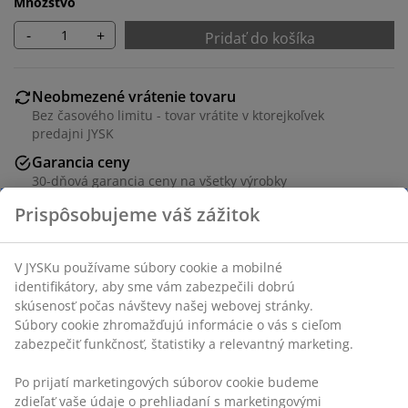
Množstvo
-
+
Pridať do košíka
Neobmezené vrátenie tovaru
Bez časového limitu - tovar vrátite v ktorejkoľvek
predajni JYSK
Garancia ceny
30-dňová garancia ceny na všetky výrobky
Flexibilné možnosti doručenia
Rýchle a jednoduché doručenie podľa vášho výberu
SKU: 5590018
Návod na montáž