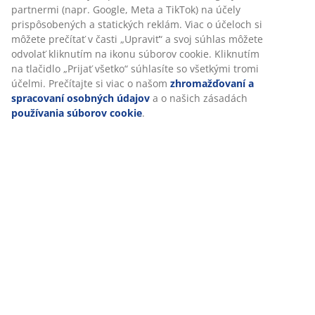
Špecifikácie
Hodnotenia
(
17
)
Doprava
Prispôsobujeme váš zážitok
V JYSKu používame súbory cookie a mobilné identifikátory, aby
zabezpečili dobrú skúsenosť počas návštevy našej webovej strá