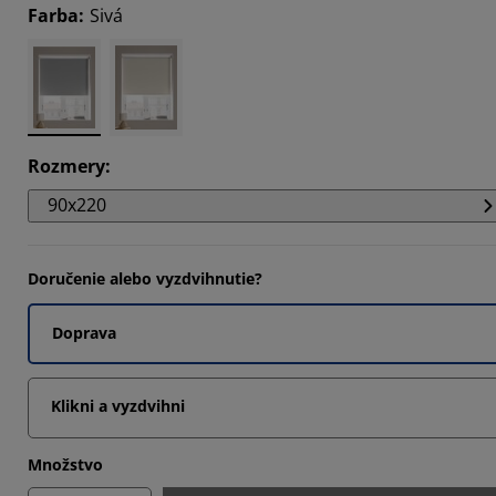
Farba
:
Sivá
647%
5294%
5294%
Rozmery
:
90x220
Doručenie alebo vyzdvihnutie?
Doprava
Klikni a vyzdvihni
Množstvo