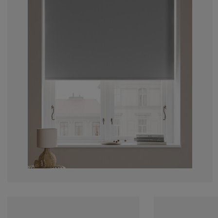
ržba nábytku
nkajšie osvetlenie
achty
steľové rámy
vetlenie
mping
tníkové skrine
ľandy s úložným priestorom
mácnosť
bytok do spálne
šty
tská izba
tské matrace
anie
tské postele