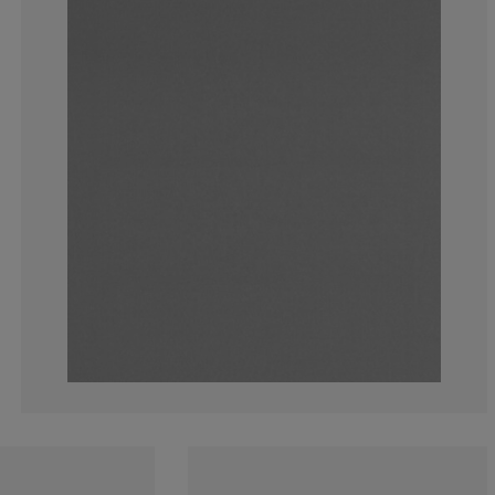
5.88235294117
11.7647058823
11.7647058823