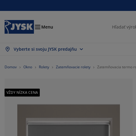
Postele a matrace
Úložné priestory
Obývacia izba
Domácnosť
Pracovňa
Záhrada
Kúpeľňa
Chodba
Jedáleň
Spálňa
Okno
Menu
Vyberte si svoju JYSK predajňu
braziť všetko
braziť všetko
braziť všetko
braziť všetko
braziť všetko
braziť všetko
braziť všetko
braziť všetko
braziť všetko
braziť všetko
braziť všetko
trace
nové matrace
eráky
ncelársky nábytok
dačky
dálenské stoly
tníkové skrine
bytok do predsiene
clony a závesy
hradný nábytok
korácie
Domov
Okno
Rolety
Zatemňovacie rolety
Zatemňovacia termo r
stele
užinové matrace
tílie
ožné priestory
eslá a taburetky
dálenské stoličky
ožný nábytok
 stenu
lety
hradné podušky
tílie
VŽDY NÍZKA CENA
eťky proti hmyzu
ožné boxy
plóny
chné matrace
bava do kúpeľne
olíky
ožné priestory
bytok do chodby
lé úložné riešenia
olovanie
enná fólia
hradné tienenie
ržba nábytku
nkúše
rániče matracov
anie
ožné priestory
lé úložné riešenia
tílie
 stenu
íslušenstvo
plnky do záhrady
 stolíky
ržba nábytku
liečky
xspring postele
chyňa