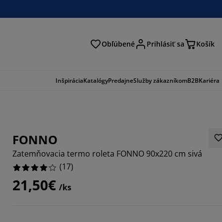
Obľúbené
Prihlásiť sa
Košík
ať
Inšpirácia
Katalógy
Predajne
Služby zákazníkom
B2B
Kariéra
FONNO
Zatemňovacia termo roleta FONNO 90x220 cm sivá
(
17
)
21,50€
/ks
1765%