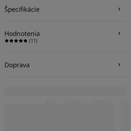
zdieľať vaše údaje o prehliadaní s marketingovými
partnermi (napr. Google, Meta a TikTok) na účely
Špecifikácie
prispôsobených a statických reklám. Viac o účeloch si
môžete prečítať v časti „Upraviť“ a svoj súhlas môžete
odvolať kliknutím na ikonu súborov cookie. Kliknutím
na tlačidlo „Prijať všetko“ súhlasíte so všetkými tromi
Hodnotenia
účelmi. Prečítajte si viac o našom
zhromažďovaní a
(
11
)
spracovaní osobných údajov
a o našich zásadách
používania súborov cookie
.
Doprava