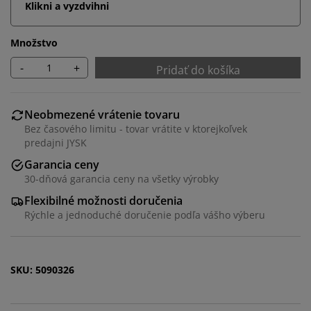
Klikni a vyzdvihni
Množstvo
-
+
Pridať do košíka
Neobmezené vrátenie tovaru
Bez časového limitu - tovar vrátite v ktorejkoľvek
predajni JYSK
Garancia ceny
Prispôsobujeme váš zážitok
30-dňová garancia ceny na všetky výrobky
Flexibilné možnosti doručenia
V JYSKu používame súbory cookie a mobilné
Rýchle a jednoduché doručenie podľa vášho výberu
identifikátory, aby sme vám zabezpečili dobrú
skúsenosť počas návštevy našej webovej stránky.
Súbory cookie zhromažďujú informácie o vás s cieľom
zabezpečiť funkčnosť, štatistiky a relevantný marketing.
SKU: 5090326
Po prijatí marketingových súborov cookie budeme