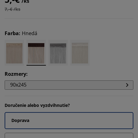
/ks
7,-€ /ks
Farba
:
Hnedá
Rozmery
:
90x245
Doručenie alebo vyzdvihnutie?
Doprava