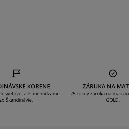
a
DINÁVSKE KORENE
ZÁRUKA NA MAT
losvetovo, ale pochádzame
25 rokov záruka na matrace
zo Škandinávie.
GOLD.