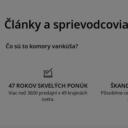
Články a sprievodcovi
Čo sú to komory vankúša?
47 ROKOV SKVELÝCH PONÚK
ŠKAN
Viac než 3600 predajní v 49 krajinách
Pôsobíme ce
sveta.