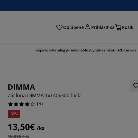
Obľúbené
Prihlásiť sa
Košík
ať
Inšpirácia
Katalógy
Predajne
Služby zákazníkom
B2B
Kariéra
DIMMA
Záclona DIMMA 1x140x300 biela
(
9
)
-32%
6666%
13,50€
/ks
1111%
19,99€ /ks