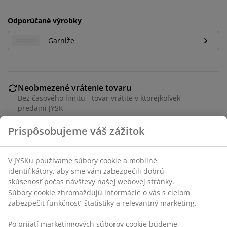
Odporúčané výrobky
Garniže
Neobmezené vrátenie tovaru
Bez časového limitu - tovar vrátite v ktorejkoľvek
predajni JYSK
Garancia ceny
30-dňová garancia ceny na všetky výrobky
Flexibilné možnosti doručenia
Rýchle a jednoduché doručenie podľa vášho výberu
Polyester. S kanálikom a páskou. 1 x Š140 x V245 cm
SKU: 5095801