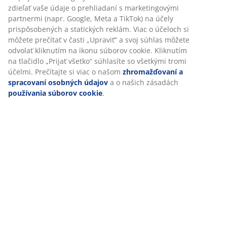
Špecifikácie
Hodnotenia
(
123
)
Doprava