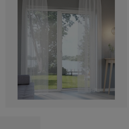
6.77966101694
0%
5.08474576271