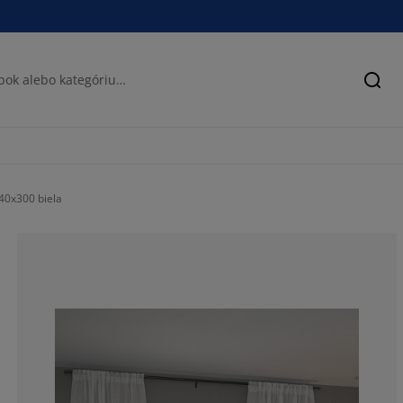
Hľad
40x300 biela
76.2711864406
11.86440677966