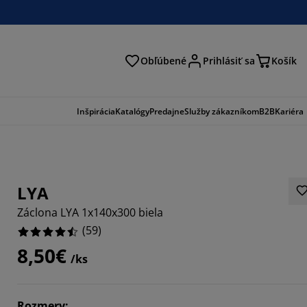
Obľúbené
Prihlásiť sa
Košík
ať
Inšpirácia
Katalógy
Predajne
Služby zákazníkom
B2B
Kariéra
LYA
Záclona LYA 1x140x300 biela
(
59
)
8,50€
/ks
7797%
1017%
Rozmery
: