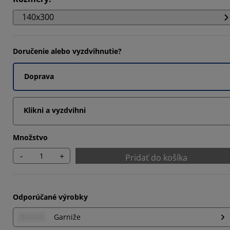
9152%
140x300
1865%
Doručenie alebo vyzdvihnutie?
Doprava
Klikni a vyzdvihni
Množstvo
-
+
Pridať do košíka
Odporúčané výrobky
Garniže