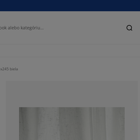
Hľad
245 biela
100%
0%