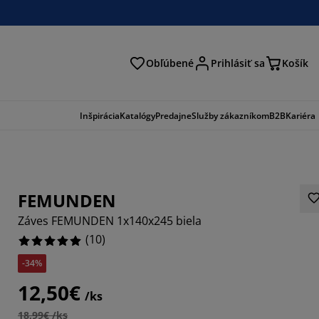
Obľúbené
Prihlásiť sa
Košík
ať
Inšpirácia
Katalógy
Predajne
Služby zákazníkom
B2B
Kariéra
FEMUNDEN
Záves FEMUNDEN 1x140x245 biela
(
10
)
-34%
12,50€
/ks
18,99€ /ks