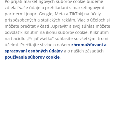
Po prijatí marketingových súborov cookie budeme
zdieľať vaše údaje o prehliadaní s marketingovými
SKU: 5080029
partnermi (napr. Google, Meta a TikTok) na účely
prispôsobených a statických reklám. Viac o účeloch si
môžete prečítať v časti „Upraviť“ a svoj súhlas môžete
odvolať kliknutím na ikonu súborov cookie. Kliknutím
Špecifikácie
na tlačidlo „Prijať všetko“ súhlasíte so všetkými tromi
účelmi. Prečítajte si viac o našom
zhromažďovaní a
spracovaní osobných údajov
a o našich zásadách
používania súborov cookie
.
Hodnotenia
(
11
)
Doprava