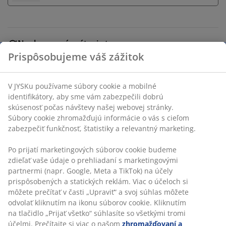
Neobmezené vrátenie tovaru
Bez časového limitu - tovar vrátite v ktorejkoľvek
predajni JYSK
Garancia ceny
30-dňová garancia ceny na všetky výrobky
Flexibilné možnosti doručenia
Rýchle a jednoduché doručenie podľa vášho výberu
SKU: 5095051
Prispôsobujeme váš zážitok
Špecifikácie
V JYSKu používame súbory cookie a mobilné identifikátory, aby
sme vám zabezpečili dobrú skúsenosť počas návštevy našej
webovej stránky. Súbory cookie zhromažďujú informácie o vás s