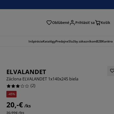
Obľúbené
Prihlásiť sa
Košík
ať
Inšpirácia
Katalógy
Predajne
Služby zákazníkom
B2B
Kariéra
ELVALANDET
Záclona ELVALANDET 1x140x245 biela
(
2
)
-45%
20,-€
/ks
36,99€ /ks