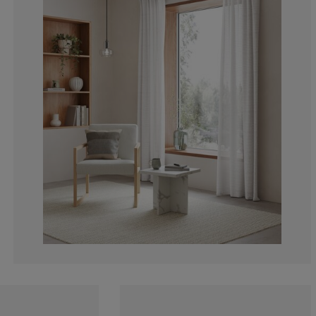
0%
0%
50%