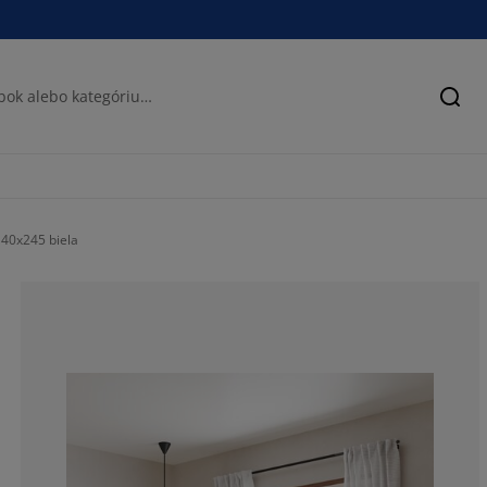
Hľad
40x245 biela
50%
0%