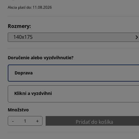
524%
Akcia platí do: 11.08.2026
571%
Rozmery
:
5395%
140x175
Doručenie alebo vyzdvihnutie?
Doprava
Klikni a vyzdvihni
Množstvo
-
+
Pridať do košíka