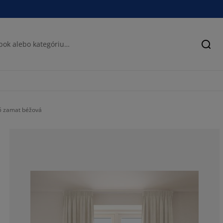
Hľad
 zamat béžová
65.47619047619
13.88888888888