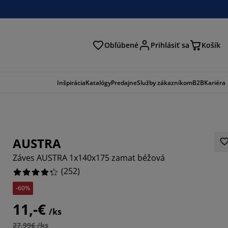
Obľúbené
Prihlásiť sa
Košík
ať
Inšpirácia
Katalógy
Predajne
Služby zákazníkom
B2B
Kariéra
AUSTRA
Záves AUSTRA 1x140x175 zamat béžová
(
252
)
-60%
048%
11,-€
/ks
889%
27,99€ /ks