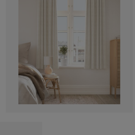
9.523809523809
3.571428571428
7.539682539682