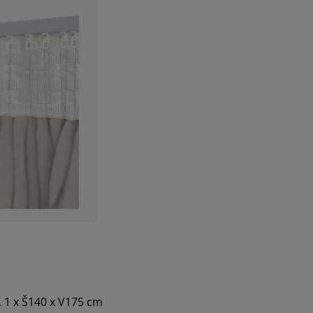
. 1 x Š140 x V175 cm