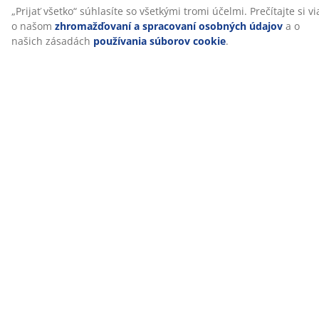
Hodnotenia
(
158
)
Doprava