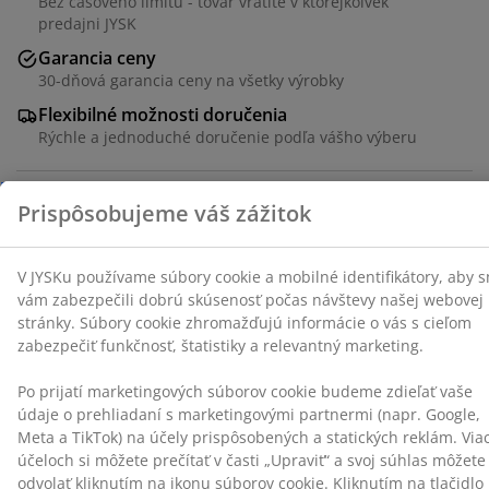
Bez časového limitu - tovar vrátite v ktorejkoľvek
Súbory cookie zhromažďujú informácie o vás s cieľom
predajni JYSK
zabezpečiť funkčnosť, štatistiky a relevantný marketing.
Garancia ceny
30-dňová garancia ceny na všetky výrobky
Po prijatí marketingových súborov cookie budeme
Flexibilné možnosti doručenia
zdieľať vaše údaje o prehliadaní s marketingovými
partnermi (napr. Google, Meta a TikTok) na účely
Rýchle a jednoduché doručenie podľa vášho výberu
prispôsobených a statických reklám. Viac o účeloch si
môžete prečítať v časti „Upraviť“ a svoj súhlas môžete
odvolať kliknutím na ikonu súborov cookie. Kliknutím
na tlačidlo „Prijať všetko“ súhlasíte so všetkými tromi
100 % polyester (50 % recyklovaný). S kanálikom a
účelmi. Prečítajte si viac o našom
zhromažďovaní a
páskou. 1 x Š140 x V300 cm
spracovaní osobných údajov
a o našich zásadách
používania súborov cookie
.
SKU: 5080013
Špecifikácie