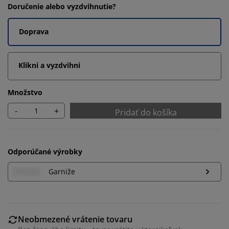
Doručenie alebo vyzdvihnutie?
Doprava
Klikni a vyzdvihni
Množstvo
-
+
Pridať do košíka
Odporúčané výrobky
Garniže
Prispôsobujeme váš zážitok
V JYSKu používame súbory cookie a mobilné
identifikátory, aby sme vám zabezpečili dobrú
Neobmezené vrátenie tovaru
skúsenosť počas návštevy našej webovej stránky.