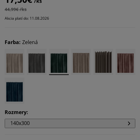
/ks
44,99€ /ks
Akcia platí do: 11.08.2026
Farba
:
Zelená
Rozmery
:
140x300