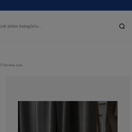
Hľad
 ženilka sivá
100%
0%