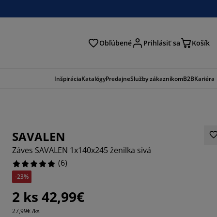
Obľúbené
Prihlásiť sa
Košík
ať
Inšpirácia
Katalógy
Predajne
Služby zákazníkom
B2B
Kariéra
SAVALEN
Záves SAVALEN 1x140x245 ženilka sivá
(
6
)
-23%
2 ks 42,99€
27,99€ /ks