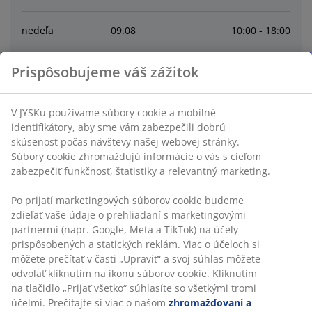
nedeľa
09
.
08
10:00 - 18:00
pondelok
10
.
08
10:00 - 18:00
Prispôsobujeme váš zážitok
utorok
11
.
08
10:00 - 18:00
V JYSKu používame súbory cookie a mobilné
identifikátory, aby sme vám zabezpečili dobrú
skúsenosť počas návštevy našej webovej stránky.
streda
12
.
08
10:00 - 18:00
Súbory cookie zhromažďujú informácie o vás s cieľom
zabezpečiť funkčnosť, štatistiky a relevantný marketing.
štvrtok
13
.
08
10:00 - 18:00
Po prijatí marketingových súborov cookie budeme
zdieľať vaše údaje o prehliadaní s marketingovými
piatok
14
.
08
10:00 - 18:00
partnermi (napr. Google, Meta a TikTok) na účely
prispôsobených a statických reklám. Viac o účeloch si
môžete prečítať v časti „Upraviť“ a svoj súhlas môžete
Contact
odvolať kliknutím na ikonu súborov cookie. Kliknutím
na tlačidlo „Prijať všetko“ súhlasíte so všetkými tromi
SLUŽBY ZÁKAZNÍKOM
účelmi. Prečítajte si viac o našom
zhromažďovaní a