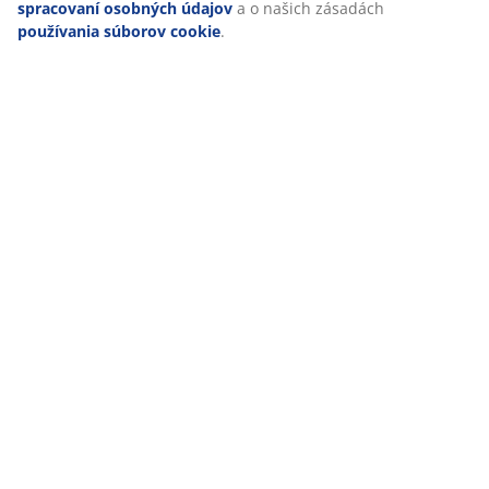
spracovaní osobných údajov
a o našich zásadách
používania súborov cookie
.
47 ROKOV SKVELÝCH PONÚK
Viac než 3600 predajní v 49 krajinách sveta.
ŠKANDINÁVSKE KORENE
Pôsobíme celosvetovo, ale pochádzame zo Škandinávie.
ZÁRUKA NA MATRACE
25 rokov záruka na matrace z kategórie GOLD.