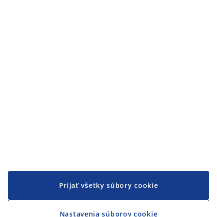
Zákaznícky servis
Zákaznícky servis
JYSK
JYSK
CENTRÁLA
Sledovať JYSK
Prijať všetky súbory cookie
Nastavenia súborov cookie