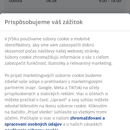
sobota
08
.
08
9:00 - 18:00
nedeľa
09
.
08
10:00 - 18:00
Prispôsobujeme váš zážitok
pondelok
10
.
08
9:00 - 19:00
V JYSKu používame súbory cookie a mobilné
identifikátory, aby sme vám zabezpečili dobrú
utorok
11
.
08
9:00 - 19:00
skúsenosť počas návštevy našej webovej stránky.
Súbory cookie zhromažďujú informácie o vás s cieľom
zabezpečiť funkčnosť, štatistiky a relevantný marketing.
streda
12
.
08
9:00 - 19:00
Po prijatí marketingových súborov cookie budeme
zdieľať vaše údaje o prehliadaní s marketingovými
Contact
partnermi (napr. Google, Meta a TikTok) na účely
prispôsobených a statických reklám. Viac o účeloch si
SLUŽBY ZÁKAZNÍKOM
môžete prečítať v časti „Upraviť“ a svoj súhlas môžete
odvolať kliknutím na ikonu súborov cookie. Kliknutím
na tlačidlo „Prijať všetko“ súhlasíte so všetkými tromi
účelmi. Prečítajte si viac o našom
zhromažďovaní a
spracovaní osobných údajov
a o našich zásadách
47 ROKOV SKVELÝCH PONÚK