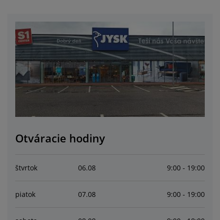
držba nábytku
onkajšie osvetlenie
lachty
osteľové rámy
svetlenie
emping
atníkové skrine
áľandy s úložným priestorom
omácnosť
ábytok do spálne
ošty
etská izba
etské matrace
ranie
etské postele
Otváracie hodiny
štvrtok
06
.
08
9:00 - 19:00
piatok
07
.
08
9:00 - 19:00