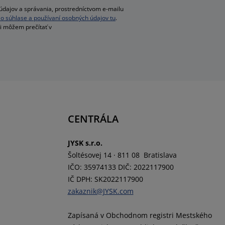
dajov a správania, prostredníctvom e-mailu
ac o súhlase a používaní osobných údajov tu
.
si môžem prečítať v
CENTRÁLA
JYSK s.r.o.
Šoltésovej 14 · 811 08 Bratislava
IČO: 35974133 DIČ: 2022117900
IČ DPH: SK2022117900
zakaznik@JYSK.com
Zapísaná v Obchodnom registri Mestského