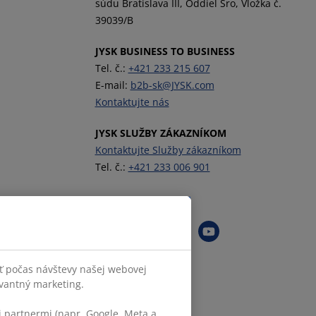
súdu Bratislava III, Oddiel Sro, Vložka č.
39039/B
JYSK BUSINESS TO BUSINESS
Tel. č.:
+421 233 215 607
E-mail:
b2b-sk@JYSK.com
Kontaktujte nás
JYSK SLUŽBY ZÁKAZNÍKOM
Kontaktujte Služby zákazníkom
Tel. č.:
+421 233 006 901
Sledovať JYSK
ť počas návštevy našej webovej
evantný marketing.
 partnermi (napr. Google, Meta a