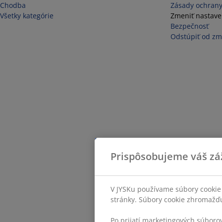
Chodba
Zásady ochrany
Všetky kategórie
Zmeniť nastave
Bezpečnosť
Odstúpiť od zm
Prispôsobujeme váš zá
V JYSKu používame súbory cookie 
stránky. Súbory cookie zhromažďuj
Po prijatí marketingových súboro