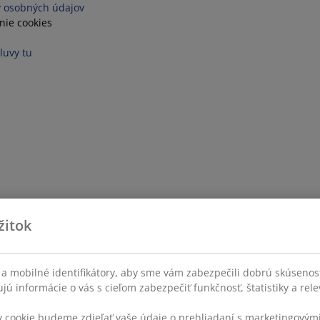
 osobných údajov
nie cookies
luvy tu
žitok
a mobilné identifikátory, aby sme vám zabezpečili dobrú skúsenos
ú informácie o vás s cieľom zabezpečiť funkčnosť, štatistiky a rel
v cookie budeme zdieľať vaše údaje o prehliadaní s marketingovými