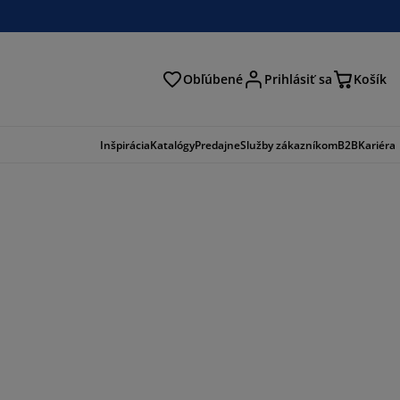
Obľúbené
Prihlásiť sa
Košík
ať
Inšpirácia
Katalógy
Predajne
Služby zákazníkom
B2B
Kariéra