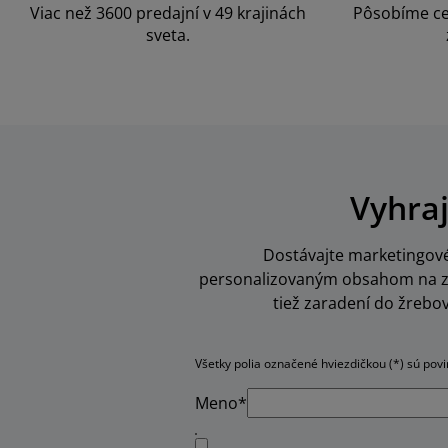
Viac než 3600 predajní v 49 krajinách
Pôsobíme ce
sveta.
Vyhraj
Dostávajte marketingové 
personalizovaným obsahom na zák
tiež zaradení do žrebo
Všetky polia označené hviezdičkou (*) sú pov
Meno*