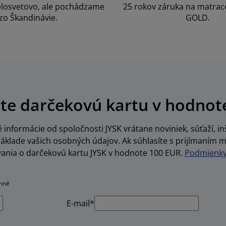
losvetovo, ale pochádzame
25 rokov záruka na matrace
zo Škandinávie.
GOLD.
te darčekovú kartu v hodnot
informácie od spoločnosti JYSK vrátane noviniek, súťaží, inš
lade vašich osobných údajov. Ak súhlasíte s prijímaním m
vania o darčekovú kartu JYSK v hodnote 100 EUR.
Podmienky 
inné
E-mail*