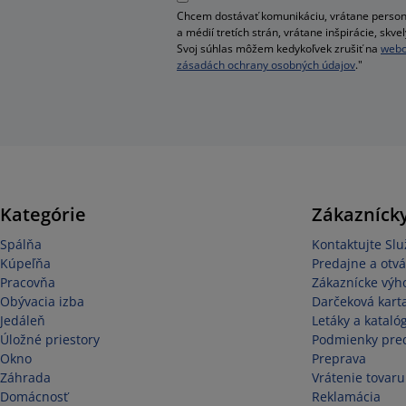
Chcem dostávať komunikáciu, vrátane person
a médií tretích strán, vrátane inšpirácie, sk
Svoj súhlas môžem kedykoľvek zrušiť na
webo
zásadách ochrany osobných údajov
."
Kategórie
Zákaznícky
Spálňa
Kontaktujte Sl
Kúpeľňa
Predajne a otvá
Pracovňa
Zákaznícke výh
Obývacia izba
Darčeková kart
Jedáleň
Letáky a kataló
Úložné priestory
Podmienky pred
Okno
Preprava
Záhrada
Vrátenie tovaru
Domácnosť
Reklamácia