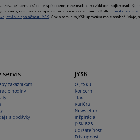
alizovanej komunikácie prispôsobenej mne osobne na základe mojich osobných ú
velých ponúk, noviniek a kampaní v rámci celého sortimentu JYSKu.
Prečítajte si vi
vej stránke spoločnosti JYSK
. Viac o tom, ako JYSK spracúva moje osobné údaje, 
 servis
JYSK
užby zákazníkom
O JYSKu
racie hodiny
Koncern
ody
Tlač
a
Kariéra
gy
Newsletter
aja a dodávky
Inšpirácia
JYSK B2B
Udržateľnosť
Prístupnosť