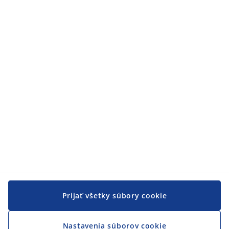
Zákaznícky servis
Zákaznícky servis
JYSK
JYSK
CENTRÁLA
Sledovať JYSK
Prijať všetky súbory cookie
Nastavenia súborov cookie