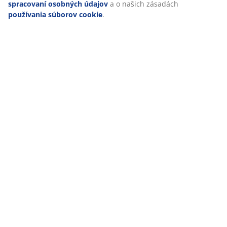
spracovaní osobných údajov
a o našich zásadách
používania súborov cookie
.
47 ROKOV SKVELÝCH PONÚK
Viac než 3600 predajní v 49 krajinách sveta.
ŠKANDINÁVSKE KORENE
Pôsobíme celosvetovo, ale pochádzame zo Škandinávie.
ZÁRUKA NA MATRACE
25 rokov záruka na matrace z kategórie GOLD.