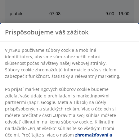
piatok
07
.
08
9:00 - 19:00
sobota
08
.
08
9:00 - 19:00
Prispôsobujeme váš zážitok
nedeľa
09
.
08
10:00 - 18:00
V JYSKu používame súbory cookie a mobilné
identifikátory, aby sme vám zabezpečili dobrú
skúsenosť počas návštevy našej webovej stránky.
pondelok
10
.
08
9:00 - 19:00
Súbory cookie zhromažďujú informácie o vás s cieľom
zabezpečiť funkčnosť, štatistiky a relevantný marketing.
utorok
11
.
08
9:00 - 19:00
Po prijatí marketingových súborov cookie budeme
zdieľať vaše údaje o prehliadaní s marketingovými
streda
12
.
08
9:00 - 19:00
partnermi (napr. Google, Meta a TikTok) na účely
prispôsobených a statických reklám. Viac o účeloch si
môžete prečítať v časti „Upraviť“ a svoj súhlas môžete
Contact
odvolať kliknutím na ikonu súborov cookie. Kliknutím
na tlačidlo „Prijať všetko“ súhlasíte so všetkými tromi
SLUŽBY ZÁKAZNÍKOM
účelmi. Prečítajte si viac o našom
zhromažďovaní a