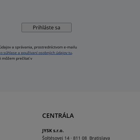
Prihláste sa
dajov a správania, prostredníctvom e-mailu
ac o súhlase a používaní osobných údajov tu
.
si môžem prečítať v
CENTRÁLA
JYSK s.r.o.
Šoltésovej 14 · 811 08 Bratislava