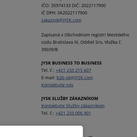
IČO: 35974133 DIČ: 2022117900
IČ DPH: SK2022117900
zakaznik@JYSK.com
Zapísaná v Obchodnom registri Mestského
súdu Bratislava III, Oddiel Sro, Vložka č.
39039/B
JYSK BUSINESS TO BUSINESS
Tel. č.:
+421 233 215 607
E-mail:
b2b-sk@JYSK.com
Kontaktujte nás
JYSK SLUŽBY ZÁKAZNÍKOM
Kontaktujte Služby zákazníkom
Tel. č.:
+421 233 006 901
Sledovať JYSK