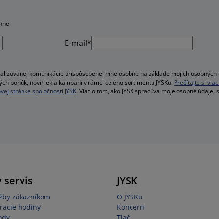
inné
E-mail*
alizovanej komunikácie prispôsobenej mne osobne na základe mojich osobných ú
velých ponúk, noviniek a kampaní v rámci celého sortimentu JYSKu.
Prečítajte si vi
vej stránke spoločnosti JYSK
. Viac o tom, ako JYSK spracúva moje osobné údaje, 
 servis
JYSK
užby zákazníkom
O JYSKu
racie hodiny
Koncern
ody
Tlač