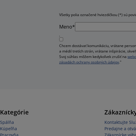
Všetky polia označené hviezdičkou (*) sú pov
Meno*
Chcem dostávať komunikáciu, vrátane person
a médií tretích strán, vrátane inšpirácie, sk
Svoj súhlas môžem kedykoľvek zrušiť na
webo
zásadách ochrany osobných údajov
."
Kategórie
Zákaznícky
Spálňa
Kontaktujte Sl
Kúpeľňa
Predajne a otvá
Pracovňa
Zákaznícke výh