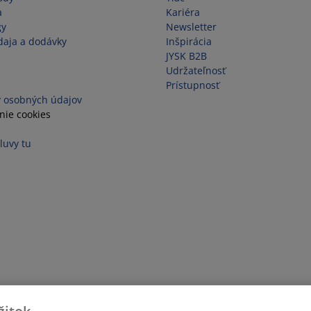
a
Kariéra
gy
Newsletter
aja a dodávky
Inšpirácia
JYSK B2B
Udržateľnosť
Prístupnosť
 osobných údajov
nie cookies
luvy tu