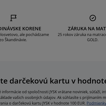
DINÁVSKE KORENE
ZÁRUKA NA MAT
losvetovo, ale pochádzame
25 rokov záruka na matrace
zo Škandinávie.
GOLD.
te darčekovú kartu v hodnot
informácie od spoločnosti JYSK vrátane noviniek, súťaží, inš
lade vašich osobných údajov. Ak súhlasíte s prijímaním m
vania o darčekovú kartu JYSK v hodnote 100 EUR.
Podmienky 