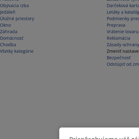
Obývacia izba
Darčeková kart
Jedáleň
Letáky a kataló
Úložné priestory
Podmienky pred
Okno
Preprava
Záhrada
Vrátenie tovaru
Domácnosť
Reklamácia
Chodba
Zásady ochrany
Všetky kategórie
Zmeniť nastave
Bezpečnosť
Odstúpiť od zm