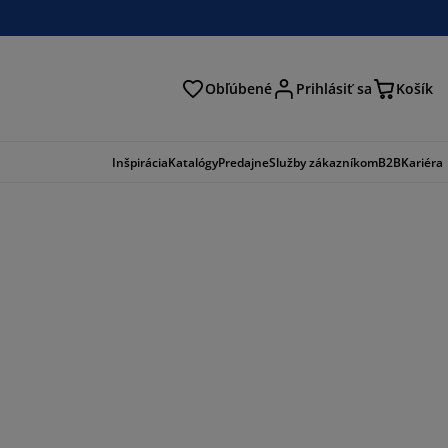
Obľúbené
Prihlásiť sa
Košík
ať
Inšpirácia
Katalógy
Predajne
Služby zákazníkom
B2B
Kariéra