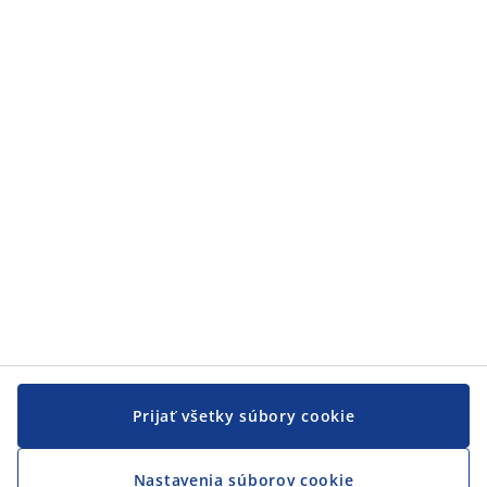
Zákaznícky servis
Zákaznícky servis
JYSK
JYSK
CENTRÁLA
Sledovať JYSK
Prijať všetky súbory cookie
Nastavenia súborov cookie