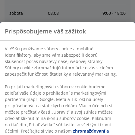
sobota
08
.
08
9:00 - 18:00
nedeľa
09
.
08
10:00 - 18:00
Prispôsobujeme váš zážitok
pondelok
10
.
08
9:00 - 19:00
V JYSKu používame súbory cookie a mobilné
identifikátory, aby sme vám zabezpečili dobrú
skúsenosť počas návštevy našej webovej stránky.
utorok
11
.
08
9:00 - 19:00
Súbory cookie zhromažďujú informácie o vás s cieľom
zabezpečiť funkčnosť, štatistiky a relevantný marketing.
streda
12
.
08
9:00 - 19:00
Po prijatí marketingových súborov cookie budeme
zdieľať vaše údaje o prehliadaní s marketingovými
štvrtok
13
.
08
9:00 - 19:00
partnermi (napr. Google, Meta a TikTok) na účely
prispôsobených a statických reklám. Viac o účeloch si
môžete prečítať v časti „Upraviť“ a svoj súhlas môžete
Contact
odvolať kliknutím na ikonu súborov cookie. Kliknutím
na tlačidlo „Prijať všetko“ súhlasíte so všetkými tromi
SLUŽBY ZÁKAZNÍKOM
účelmi. Prečítajte si viac o našom
zhromažďovaní a