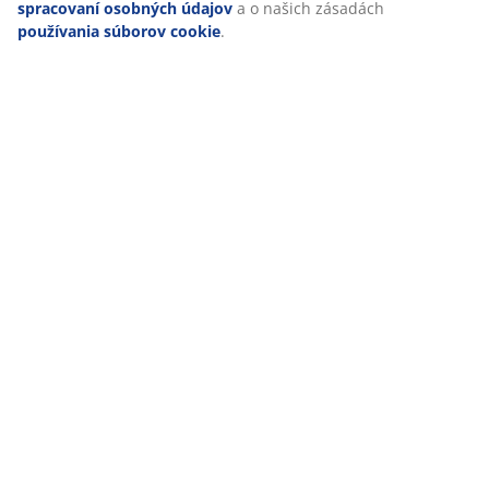
spracovaní osobných údajov
a o našich zásadách
používania súborov cookie
.
47 ROKOV SKVELÝCH PONÚK
Viac než 3600 predajní v 49 krajinách sveta.
ŠKANDINÁVSKE KORENE
Pôsobíme celosvetovo, ale pochádzame zo Škandinávie.
ZÁRUKA NA MATRACE
25 rokov záruka na matrace z kategórie GOLD.