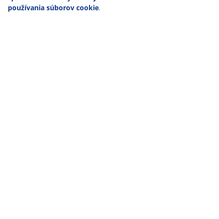
používania súborov cookie
.
47 ROKOV SKVELÝCH PONÚK
Viac než 3600 predajní v 49 krajinách sveta.
ŠKANDINÁVSKE KORENE
Pôsobíme celosvetovo, ale pochádzame zo Škandinávie.
ZÁRUKA NA MATRACE
25 rokov záruka na matrace z kategórie GOLD.
VŽDY NÍZKA CENA