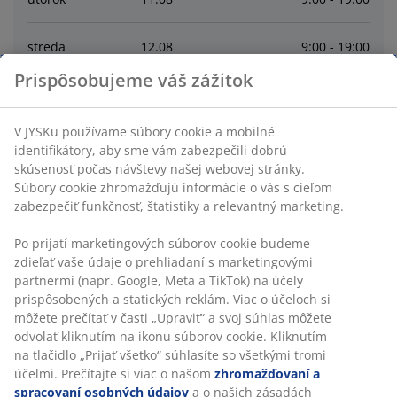
streda
12
.
08
9:00 - 19:00
Prispôsobujeme váš zážitok
štvrtok
13
.
08
9:00 - 19:00
V JYSKu používame súbory cookie a mobilné
piatok
14
.
08
9:00 - 19:00
identifikátory, aby sme vám zabezpečili dobrú
skúsenosť počas návštevy našej webovej stránky.
Súbory cookie zhromažďujú informácie o vás s cieľom
sobota
15
.
08
9:00 - 19:00
zabezpečiť funkčnosť, štatistiky a relevantný marketing.
nedeľa
16
.
08
10:00 - 19:00
Po prijatí marketingových súborov cookie budeme
zdieľať vaše údaje o prehliadaní s marketingovými
partnermi (napr. Google, Meta a TikTok) na účely
Contact
prispôsobených a statických reklám. Viac o účeloch si
môžete prečítať v časti „Upraviť“ a svoj súhlas môžete
odvolať kliknutím na ikonu súborov cookie. Kliknutím
SLUŽBY ZÁKAZNÍKOM
na tlačidlo „Prijať všetko“ súhlasíte so všetkými tromi
účelmi. Prečítajte si viac o našom
zhromažďovaní a
spracovaní osobných údajov
a o našich zásadách