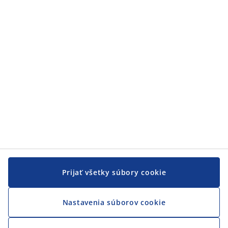
Zákaznícky servis
JYSK
JYSK
CENTRÁLA
Sledovať JYSK
Prijať všetky súbory cookie
Nastavenia súborov cookie