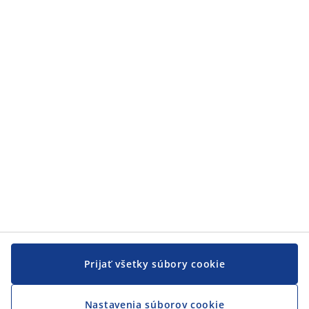
Zákaznícky servis
Zákaznícky servis
JYSK
JYSK
CENTRÁLA
Sledovať JYSK
Prijať všetky súbory cookie
Nastavenia súborov cookie