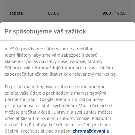
sobota
08
.
08
9:00 - 18:00
nedeľa
09
.
08
10:00 - 18:00
Prispôsobujeme váš zážitok
pondelok
10
.
08
9:00 - 19:00
V JYSKu používame súbory cookie a mobilné
identifikátory, aby sme vám zabezpečili dobrú
skúsenosť počas návštevy našej webovej stránky.
utorok
11
.
08
9:00 - 19:00
Súbory cookie zhromažďujú informácie o vás s cieľom
zabezpečiť funkčnosť, štatistiky a relevantný marketing.
streda
12
.
08
9:00 - 19:00
Po prijatí marketingových súborov cookie budeme
zdieľať vaše údaje o prehliadaní s marketingovými
štvrtok
13
.
08
9:00 - 19:00
partnermi (napr. Google, Meta a TikTok) na účely
prispôsobených a statických reklám. Viac o účeloch si
môžete prečítať v časti „Upraviť“ a svoj súhlas môžete
Contact
odvolať kliknutím na ikonu súborov cookie. Kliknutím
na tlačidlo „Prijať všetko“ súhlasíte so všetkými tromi
SLUŽBY ZÁKAZNÍKOM
účelmi. Prečítajte si viac o našom
zhromažďovaní a