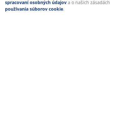
spracovaní osobných údajov
a o našich zásadách
používania súborov cookie
.
47 ROKOV SKVELÝCH PONÚK
Viac než 3600 predajní v 49 krajinách sveta.
ŠKANDINÁVSKE KORENE
Pôsobíme celosvetovo, ale pochádzame zo Škandinávie.
ZÁRUKA NA MATRACE
25 rokov záruka na matrace z kategórie GOLD.