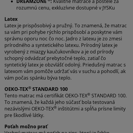
DREAMZONE
:
Kvalitné matrace a postele za
rozumnú cenu, exkluzívne dostupné v JYSKu
Po prijatí marketingových súborov cookie budeme
zdieľať vaše údaje o prehliadaní s marketingovými
Latex
partnermi (napr. Google, Meta a TikTok) na účely
Latex je prispôsobivý a pružný. To znamená, že matrac
prispôsobených a statických reklám. Viac o účeloch si
sa vám pri pohybe rýchlo prispôsobí a poskytne vám
môžete prečítať v časti „Upraviť“ a svoj súhlas môžete
správnu oporu noc čo noc. Jadro z latexu je zo zmesi
odvolať kliknutím na ikonu súborov cookie. Kliknutím
prírodného a syntetického latexu. Prírodný latex je
na tlačidlo „Prijať všetko“ súhlasíte so všetkými tromi
vyrobený z miazgy kaučukovníkov a je od prírody
účelmi. Prečítajte si viac o našom
zhromažďovaní a
schopný odvádzať prebytočné teplo, zatiaľ čo
spracovaní osobných údajov
a o našich zásadách
syntetický latex je obzvlášť odolný. Priedušný matrac s
používania súborov cookie
.
latexom vám pomôže udržať vás v suchu a pohodlí, ak
vám počas spánku býva teplo.
®
OEKO-TEX
STANDARD 100
®
Tento matrac má certifikát OEKO-TEX
STANDARD 100.
To znamená, že každá jeho súčasť bola testovaná
®
nezávislými OEKO-TEX
inštitútmi a spĺňa prísne limity
pre škodlivé látky.
Poťah možno prať
Vrchný matrac má poťah na zips, ktorý je ľahko