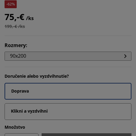
-62%
75,-€
/ks
199,-€ /ks
Rozmery
:
90x200
Doručenie alebo vyzdvihnutie?
Doprava
Klikni a vyzdvihni
Množstvo