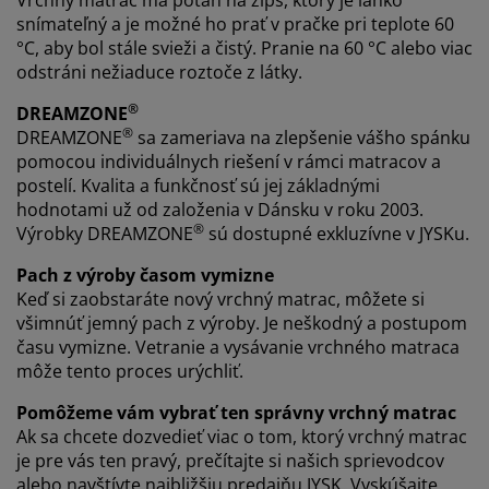
snímateľný a je možné ho prať v pračke pri teplote 60
°C, aby bol stále svieži a čistý. Pranie na 60 °C alebo viac
odstráni nežiaduce roztoče z látky.
®
DREAMZONE
®
DREAMZONE
sa zameriava na zlepšenie vášho spánku
pomocou individuálnych riešení v rámci matracov a
postelí. Kvalita a funkčnosť sú jej základnými
hodnotami už od založenia v Dánsku v roku 2003.
®
Výrobky DREAMZONE
sú dostupné exkluzívne v JYSKu.
Pach z výroby časom vymizne
Keď si zaobstaráte nový vrchný matrac, môžete si
všimnúť jemný pach z výroby. Je neškodný a postupom
času vymizne. Vetranie a vysávanie vrchného matraca
môže tento proces urýchliť.
Pomôžeme vám vybrať ten správny vrchný matrac
Ak sa chcete dozvedieť viac o tom, ktorý vrchný matrac
je pre vás ten pravý, prečítajte si našich sprievodcov
alebo navštívte najbližšiu predajňu JYSK. Vyskúšajte