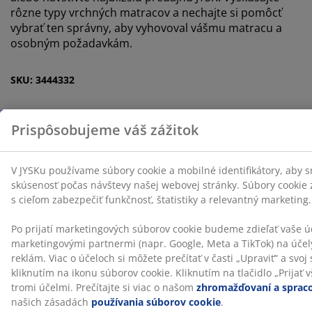
rôzne typy vrchných matracov a nechajte si pomôcť
vybrať ten správny, aby vyhovoval vášmu matracu a
osobným požadavkám.
SKU: 3444332
Špecifikácie
Hodnotenia
(
17
)
O značke