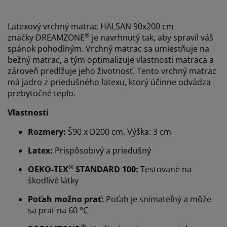
Latexový vrchný matrac HALSAN 90x200 cm
®
značky DREAMZONE
je navrhnutý tak, aby spravil váš
spánok pohodlným. Vrchný matrac sa umiestňuje na
bežný matrac, a tým optimalizuje vlastnosti matraca a
zároveň predlžuje jeho životnosť. Tento vrchný matrac
má jadro z priedušného latexu, ktorý účinne odvádza
prebytočné teplo.
Vlastnosti
Rozmery:
Š90 x D200 cm. Výška: 3 cm
Latex:
Prispôsobivý a priedušný
Prispôsobujeme váš zážitok
®
OEKO-TEX
STANDARD 100:
Testované na
škodlivé látky
V JYSKu používame súbory cookie a mobilné
identifikátory, aby sme vám zabezpečili dobrú
Poťah možno prať:
Poťah je snímateľný a môže
skúsenosť počas návštevy našej webovej stránky.
sa prať na 60 °C
Súbory cookie zhromažďujú informácie o vás s cieľom
zabezpečiť funkčnosť, štatistiky a relevantný marketing.
®