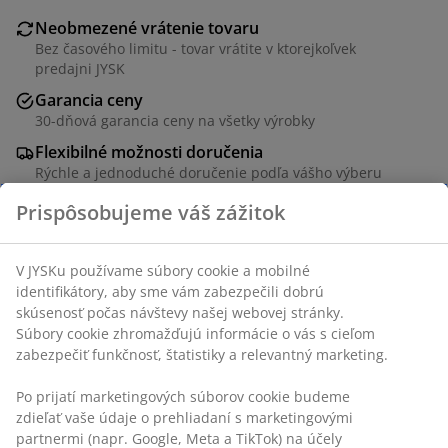
Neobmezené vrátenie tovaru
Bez časového limitu - tovar vrátite v ktorejkoľvek
predajni JYSK
Garancia ceny
30-dňová garancia ceny na všetky výrobky
Flexibilné možnosti doručenia
Rýchle a jednoduché doručenie podľa vášho výberu
SKU: 3601399
Návod na montáž
Špecifikácie