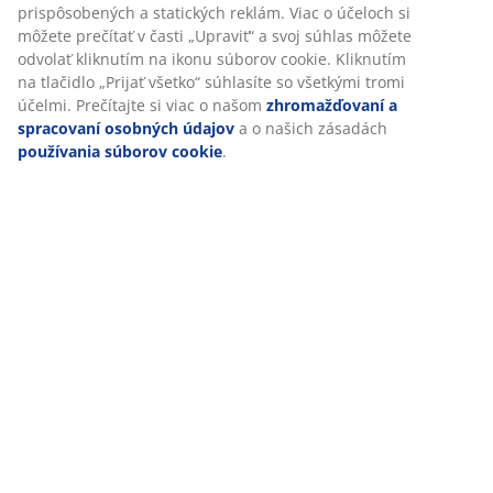
Hodnotenia
(
27
)
Doprava
Prispôsobujeme váš zážitok
V JYSKu používame súbory cookie a mobilné identifikátory, aby 
vám zabezpečili dobrú skúsenosť počas návštevy našej webovej
stránky. Súbory cookie zhromažďujú informácie o vás s cieľom
zabezpečiť funkčnosť, štatistiky a relevantný marketing.
Po prijatí marketingových súborov cookie budeme zdieľať vaše ú
prehliadaní s marketingovými partnermi (napr. Google, Meta a T
na účely prispôsobených a statických reklám. Viac o účeloch si 
prečítať v časti „Upraviť“ a svoj súhlas môžete odvolať kliknutím 
ikonu súborov cookie. Kliknutím na tlačidlo „Prijať všetko“ súhlas
všetkými tromi účelmi. Prečítajte si viac o našom
zhromažďovaní
spracovaní osobných údajov
a o našich zásadách
používania s
cookie
.