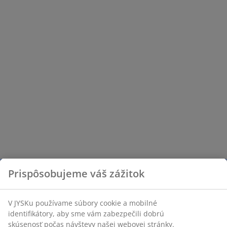
Prispôsobujeme váš zážitok
V JYSKu používame súbory cookie a mobilné
identifikátory, aby sme vám zabezpečili dobrú
skúsenosť počas návštevy našej webovej stránky.