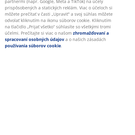
Hodnotenia
(
84
)
Doprava
Prispôsobujeme váš zážitok
V JYSKu používame súbory cookie a mobilné identifikátory, aby
zabezpečili dobrú skúsenosť počas návštevy našej webovej strá
cookie zhromažďujú informácie o vás s cieľom zabezpečiť funkčn
štatistiky a relevantný marketing.
Po prijatí marketingových súborov cookie budeme zdieľať vaše ú
prehliadaní s marketingovými partnermi (napr. Google, Meta a T