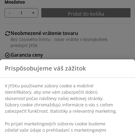
Množstvo
-
+
Pridať do košíka
Neobmezené vrátenie tovaru
Bez časového limitu - tovar vrátite v ktorejkoľvek
predajni JYSK
Garancia ceny
30-dňová garancia ceny na všetky výrobky
Flexibilné možnosti doručenia
Rýchle a jednoduché doručenie podľa vášho výberu
SKU: 1056336
Špecifikácie