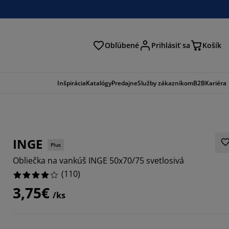
Obľúbené
Prihlásiť sa
Košík
ať
Inšpirácia
Katalógy
Predajne
Služby zákazníkom
B2B
Kariéra
INGE
Plus
Obliečka na vankúš INGE 50x70/75 svetlosivá
(
110
)
3,75€
/ks
7272%