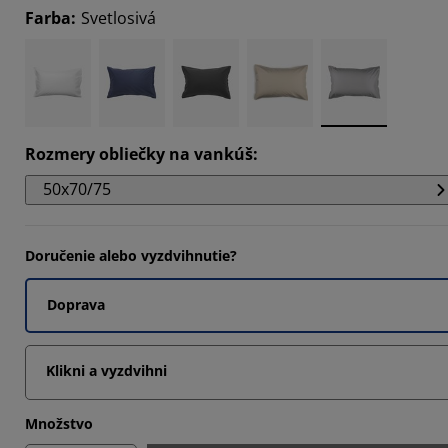
Farba
:
Svetlosivá
5454%
1818%
Rozmery obliečky na vankúš
:
50x70/75
Doručenie alebo vyzdvihnutie?
Doprava
Klikni a vyzdvihni
Množstvo