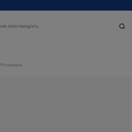
Hľad
75 svetlosivá
52.7272727272
20%