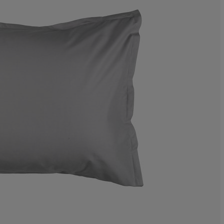
10%
5.45454545454
11.81818181818