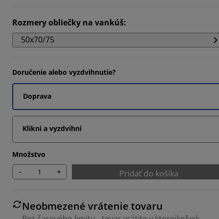
Rozmery obliečky na vankúš
:
4546%
50x70/75
9092%
Doručenie alebo vyzdvihnutie?
Doprava
Klikni a vyzdvihni
Množstvo
-
+
Pridať do košíka
Neobmezené vrátenie tovaru
Bez časového limitu - tovar vrátite v ktorejkoľvek