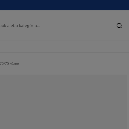
Hľad
x70/75 rôzne
72.7272727272
13.63636363636