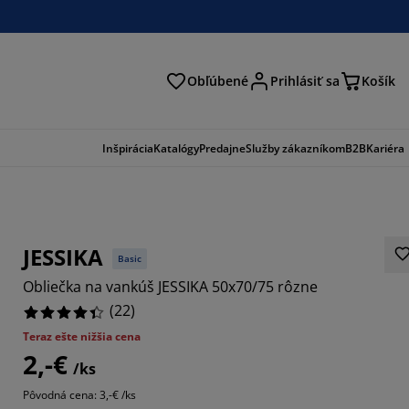
Obľúbené
Prihlásiť sa
Košík
ať
Inšpirácia
Katalógy
Predajne
Služby zákazníkom
B2B
Kariéra
JESSIKA
Basic
Obliečka na vankúš JESSIKA 50x70/75 rôzne
(
22
)
Teraz ešte nižšia cena
2,-€
7273%
/ks
Pôvodná cena: 3,-€ /ks
3635%